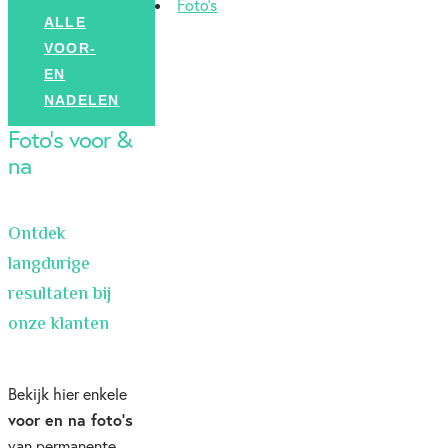
Foto's
ALLE
VOOR-
EN
NADELEN
Foto's voor &
na
Ontdek
langdurige
resultaten bij
onze klanten
Bekijk hier enkele
voor en na foto’s
van permanente