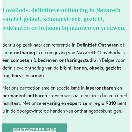
LoveBody: definitieve ontharing in Nazareth
van het gelaat, schaamstreek, gezicht,
ledematen en lichaam bij mannen en vrouwen.
Definitief Ontharen
Bent u op zoek naar een referentie in
of
Laserontharing
Nazareth
in de omgeving van
? LoveBody is
competen
bedreven ontharingsstudio
een
&
in België voor
bikini
benen
oksels
gezicht
definitieve ontharing van de
,
,
,
,
rug
borst
armen
,
en
.
laserontharen
Met ons perfectionisme en specialisme in
en
permanent ontharen
streven we naar een meer dan een goed
ervaring
expertise
regio 9810
resultaat. Met onze
en
in
bent
u in de doorgewinterde handen van ontharingsdeskundigen.
CONTACTEER ONS